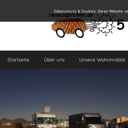
Zum
Datenschutz & Cookies: Diese Website v
Inhalt
springen
Reiseblog
Reisen
und
Startseite
Über uns
Unsere Wohnmobile
Leben
im
Wohnmobil