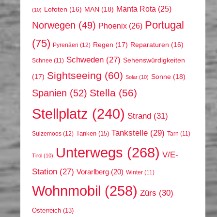
Manta Rota
(25)
MAN
(18)
Lofoten
(16)
(10)
Portugal
Norwegen
(49)
Phoenix
(26)
(75)
Regen
(17)
Reparaturen
(16)
Pyrenäen
(12)
Schweden
(27)
Sehenswürdigkeiten
Schnee
(11)
Sightseeing
(60)
(17)
Sonne
(18)
Solar
(10)
Stella
(56)
Spanien
(52)
Stellplatz
(240)
Strand
(31)
Tankstelle
(29)
Tanken
(15)
Sulzemoos
(12)
Tarn
(11)
Unterwegs
(268)
V/E-
Tirol
(10)
Station
(27)
Vorarlberg
(20)
Winter
(11)
Wohnmobil
(258)
Zürs
(30)
Österreich
(13)