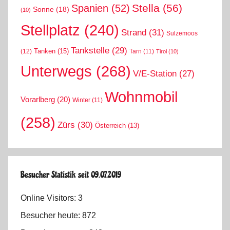
Stella
(56)
Spanien
(52)
Sonne
(18)
(10)
Stellplatz
(240)
Strand
(31)
Sulzemoos
Tankstelle
(29)
Tanken
(15)
(12)
Tarn
(11)
Tirol
(10)
Unterwegs
(268)
V/E-Station
(27)
Wohnmobil
Vorarlberg
(20)
Winter
(11)
(258)
Zürs
(30)
Österreich
(13)
Besucher Statistik seit 09.07.2019
Online Visitors:
3
Besucher heute:
872