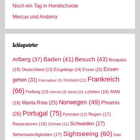
Noch ein Tag in Hondschoote
Mercus und Andorra
Schlagwörter
Arlberg
(37)
Baden
(41)
Besuch
(43)
Broquies
Essen
(18)
Erzgebirge
(14)
Essen
(15)
Deutschland
(13)
Frankreich
gehen
(31)
Finnland
(12)
Fahrradtour
(9)
(66)
MAN
Lofoten
(16)
Freiburg
(13)
Internet
(9)
Kanal
(10)
Norwegen
(49)
Phoenix
Manta Rota
(25)
(18)
Portugal
(75)
(26)
Regen
(17)
Pyrenäen
(12)
Schweden
(27)
Reparaturen
(16)
Schnee
(11)
Sightseeing
(60)
Sehenswürdigkeiten
(17)
Solar