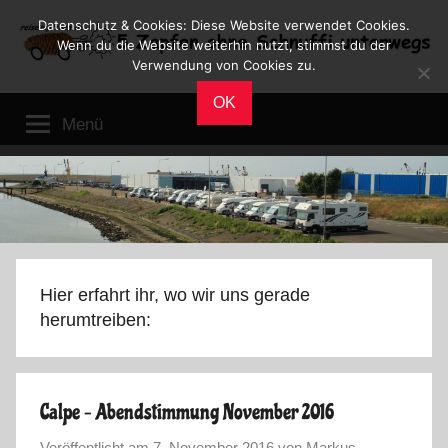
Zum
Datenschutz & Cookies: Diese Website verwendet Cookies.
Inhalt
Wenn du die Website weiterhin nutzt, stimmst du der
Verwendung von Cookies zu.
springen
Reiseblog
Reisen
OK
und
Menü
Leben
im
Wohnmobil
Hier erfahrt ihr, wo wir uns gerade
herumtreiben:
Calpe – Abendstimmung November 2016
Veröffentlicht am
7. November 2016
von
Markus