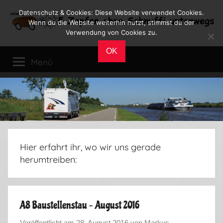
Zum
Datenschutz & Cookies: Diese Website verwendet Cookies.
Inhalt
Wenn du die Website weiterhin nutzt, stimmst du der
Verwendung von Cookies zu.
springen
Reiseblog
Reisen
OK
und
Menü
Leben
im
Wohnmobil
Hier erfahrt ihr, wo wir uns gerade
herumtreiben:
A8 Baustellenstau – August 2016
Veröffentlicht am
28. August 2016
von
Markus