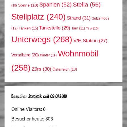
Stella
(56)
Spanien
(52)
Sonne
(18)
(10)
Stellplatz
(240)
Strand
(31)
Sulzemoos
Tankstelle
(29)
Tanken
(15)
(12)
Tarn
(11)
Tirol
(10)
Unterwegs
(268)
V/E-Station
(27)
Wohnmobil
Vorarlberg
(20)
Winter
(11)
(258)
Zürs
(30)
Österreich
(13)
Besucher Statistik seit 09.07.2019
Online Visitors:
0
Besucher heute:
303