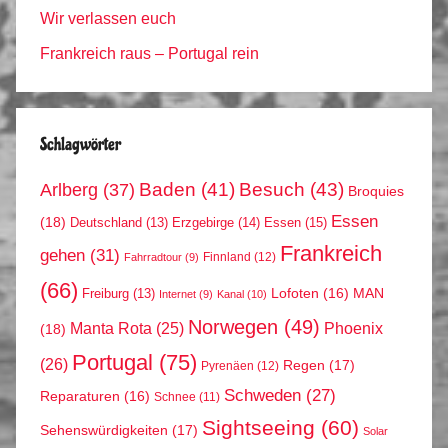
Wir verlassen euch
Frankreich raus – Portugal rein
Schlagwörter
Arlberg
(37)
Baden
(41)
Besuch
(43)
Broquies
Essen
(18)
Erzgebirge
(14)
Essen
(15)
Deutschland
(13)
Frankreich
gehen
(31)
Finnland
(12)
Fahrradtour
(9)
(66)
MAN
Lofoten
(16)
Freiburg
(13)
Internet
(9)
Kanal
(10)
Norwegen
(49)
Phoenix
Manta Rota
(25)
(18)
Portugal
(75)
(26)
Regen
(17)
Pyrenäen
(12)
Schweden
(27)
Reparaturen
(16)
Schnee
(11)
Sightseeing
(60)
Sehenswürdigkeiten
(17)
Solar