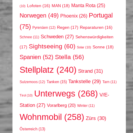
Manta Rota
(25)
MAN
(18)
Lofoten
(16)
(10)
Portugal
Norwegen
(49)
Phoenix
(26)
(75)
Regen
(17)
Reparaturen
(16)
Pyrenäen
(12)
Schweden
(27)
Sehenswürdigkeiten
Schnee
(11)
Sightseeing
(60)
(17)
Sonne
(18)
Solar
(10)
Stella
(56)
Spanien
(52)
Stellplatz
(240)
Strand
(31)
Tankstelle
(29)
Tanken
(15)
Sulzemoos
(12)
Tarn
(11)
Unterwegs
(268)
V/E-
Tirol
(10)
Station
(27)
Vorarlberg
(20)
Winter
(11)
Wohnmobil
(258)
Zürs
(30)
Österreich
(13)