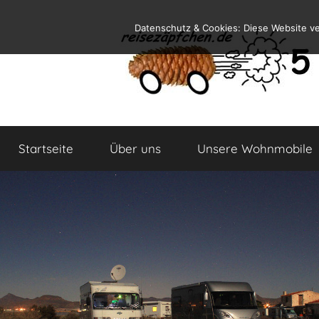
Zum
Datenschutz & Cookies: Diese Website v
Inhalt
springen
Reiseblog
Reisen
und
Startseite
Über uns
Unsere Wohnmobile
Leben
im
Wohnmobil