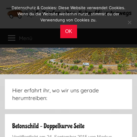
Zum
Datenschutz & Cookies: Diese Website verwendet Cookies.
Inhalt
Wenn du die Website weiterhin nutzt, stimmst du der
Verwendung von Cookies zu.
springen
Reiseblog
Reisen
OK
und
Menü
Leben
im
Wohnmobil
Hier erfahrt ihr, wo wir uns gerade
herumtreiben:
Betonschild – Doppelkurve Seite
Veröffentlicht am
24. September 2015
von
Markus