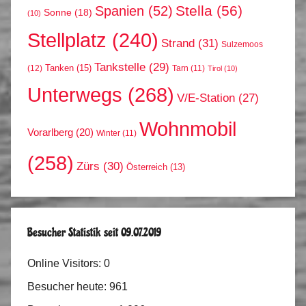
Stella
(56)
Spanien
(52)
Sonne
(18)
(10)
Stellplatz
(240)
Strand
(31)
Sulzemoos
Tankstelle
(29)
Tanken
(15)
(12)
Tarn
(11)
Tirol
(10)
Unterwegs
(268)
V/E-Station
(27)
Wohnmobil
Vorarlberg
(20)
Winter
(11)
(258)
Zürs
(30)
Österreich
(13)
Besucher Statistik seit 09.07.2019
Online Visitors:
0
Besucher heute:
961