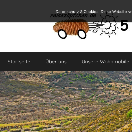
Zum
Datenschutz & Cookies: Diese Website v
Inhalt
springen
Reiseblog
Reisen
und
Startseite
Über uns
Unsere Wohnmobile
Leben
im
Wohnmobil