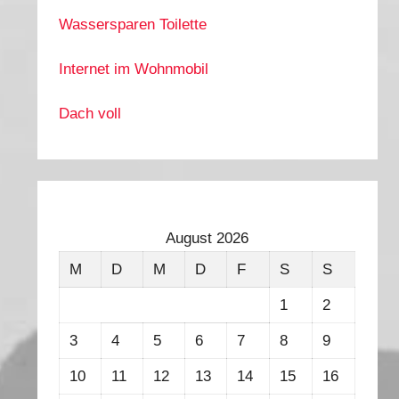
Wassersparen Toilette
Internet im Wohnmobil
Dach voll
August 2026
M
D
M
D
F
S
S
1
2
3
4
5
6
7
8
9
10
11
12
13
14
15
16