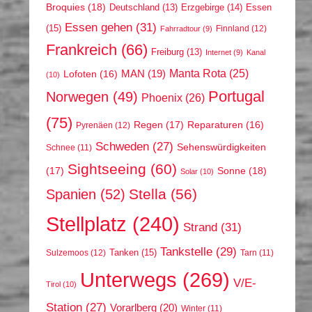
Broquies
(18)
Erzgebirge
(14)
Essen
Deutschland
(13)
Essen gehen
(31)
(15)
Finnland
(12)
Fahrradtour
(9)
Frankreich
(66)
Freiburg
(13)
Internet
(9)
Kanal
Manta Rota
(25)
MAN
(19)
Lofoten
(16)
(10)
Portugal
Norwegen
(49)
Phoenix
(26)
(75)
Regen
(17)
Reparaturen
(16)
Pyrenäen
(12)
Schweden
(27)
Sehenswürdigkeiten
Schnee
(11)
Sightseeing
(60)
(17)
Sonne
(18)
Solar
(10)
Stella
(56)
Spanien
(52)
Stellplatz
(240)
Strand
(31)
Tankstelle
(29)
Tanken
(15)
Sulzemoos
(12)
Tarn
(11)
Unterwegs
(269)
V/E-
Tirol
(10)
Station
(27)
Vorarlberg
(20)
Winter
(11)