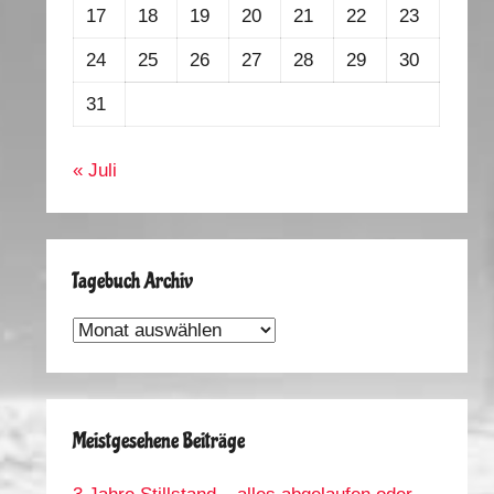
17
18
19
20
21
22
23
24
25
26
27
28
29
30
31
« Juli
Tagebuch Archiv
Tagebuch
Archiv
Meistgesehene Beiträge