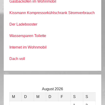
Gasbackofen im Wohnmobil
Kissmann Kompressorkühlschrank Stromverbrauch
Der Ladebooster
Wassersparen Toilette
Internet im Wohnmobil
Dach voll
August 2026
M
D
M
D
F
S
S