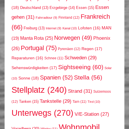
Essen
(18)
Erzgebirge
(14)
Essen
(15)
Deutschland
(13)
Frankreich
gehen
(31)
Finnland
(12)
Fahrradtour
(9)
(66)
MAN
Lofoten
(16)
Freiburg
(13)
Internet
(9)
Kanal
(10)
Norwegen
(49)
Phoenix
Manta Rota
(25)
(19)
Portugal
(75)
(26)
Regen
(17)
Pyrenäen
(12)
Schweden
(29)
Reparaturen
(16)
Schnee
(11)
Sightseeing
(60)
Sehenswürdigkeiten
(17)
Solar
Stella
(56)
Spanien
(52)
Sonne
(18)
(10)
Stellplatz
(240)
Strand
(31)
Sulzemoos
Tankstelle
(29)
Tanken
(15)
(12)
Tarn
(11)
Tirol
(10)
Unterwegs
(270)
V/E-Station
(27)
Wohnmobil
Vorarlberg
(20)
Winter
(11)