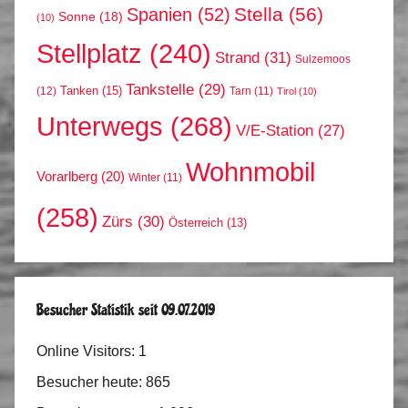
Stella
(56)
Spanien
(52)
Sonne
(18)
(10)
Stellplatz
(240)
Strand
(31)
Sulzemoos
Tankstelle
(29)
Tanken
(15)
(12)
Tarn
(11)
Tirol
(10)
Unterwegs
(268)
V/E-Station
(27)
Wohnmobil
Vorarlberg
(20)
Winter
(11)
(258)
Zürs
(30)
Österreich
(13)
Besucher Statistik seit 09.07.2019
Online Visitors:
1
Besucher heute:
865