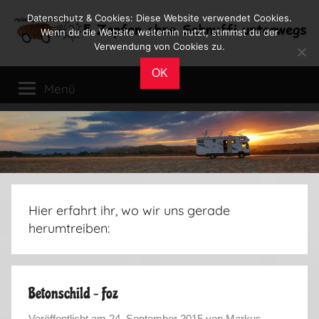
Zum
Datenschutz & Cookies: Diese Website verwendet Cookies.
Inhalt
Wenn du die Website weiterhin nutzt, stimmst du der
Verwendung von Cookies zu.
springen
Reiseblog
Reisen
OK
und
Menü
Leben
im
Wohnmobil
Hier erfahrt ihr, wo wir uns gerade
herumtreiben:
Betonschild – Foz
Veröffentlicht am
24. September 2015
von
Markus