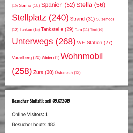
Stella
(56)
Spanien
(52)
Sonne
(18)
(10)
Stellplatz
(240)
Strand
(31)
Sulzemoos
Tankstelle
(29)
Tanken
(15)
(12)
Tarn
(11)
Tirol
(10)
Unterwegs
(268)
V/E-Station
(27)
Wohnmobil
Vorarlberg
(20)
Winter
(11)
(258)
Zürs
(30)
Österreich
(13)
Besucher Statistik seit 09.07.2019
Online Visitors:
1
Besucher heute:
483