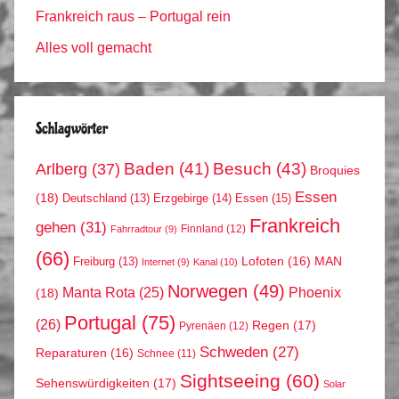
Frankreich raus – Portugal rein
Alles voll gemacht
Schlagwörter
Arlberg
(37)
Baden
(41)
Besuch
(43)
Broquies
Essen
(18)
Erzgebirge
(14)
Essen
(15)
Deutschland
(13)
Frankreich
gehen
(31)
Finnland
(12)
Fahrradtour
(9)
(66)
MAN
Lofoten
(16)
Freiburg
(13)
Internet
(9)
Kanal
(10)
Norwegen
(49)
Phoenix
Manta Rota
(25)
(18)
Portugal
(75)
(26)
Regen
(17)
Pyrenäen
(12)
Schweden
(27)
Reparaturen
(16)
Schnee
(11)
Sightseeing
(60)
Sehenswürdigkeiten
(17)
Solar