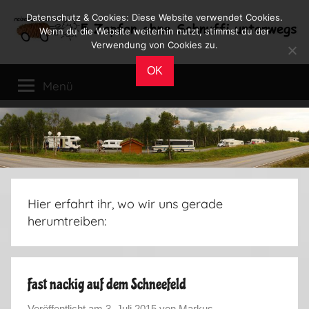
Zum
Datenschutz & Cookies: Diese Website verwendet Cookies.
Inhalt
Wenn du die Website weiterhin nutzt, stimmst du der
Verwendung von Cookies zu.
springen
Reiseblog
Reisen
OK
und
Menü
Leben
im
Wohnmobil
Hier erfahrt ihr, wo wir uns gerade
herumtreiben:
Fast nackig auf dem Schneefeld
Veröffentlicht am
3. Juli 2015
von
Markus