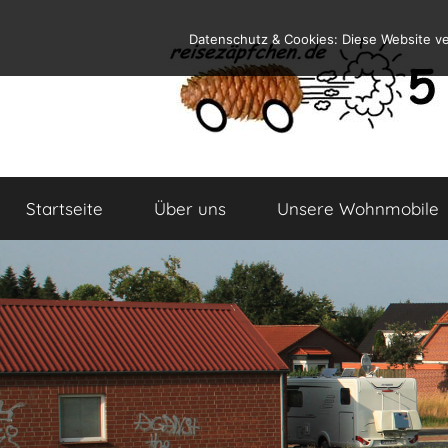
Zum
Datenschutz & Cookies: Diese Website v
Inhalt
springen
Reiseblog
Reisen
und
Startseite
Über uns
Unsere Wohnmobile
Leben
im
Wohnmobil