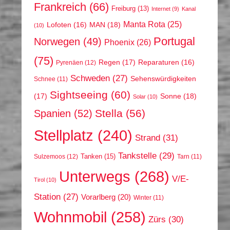
Frankreich
(66)
Freiburg
(13)
Internet
(9)
Kanal
Manta Rota
(25)
MAN
(18)
Lofoten
(16)
(10)
Portugal
Norwegen
(49)
Phoenix
(26)
(75)
Regen
(17)
Reparaturen
(16)
Pyrenäen
(12)
Schweden
(27)
Sehenswürdigkeiten
Schnee
(11)
Sightseeing
(60)
(17)
Sonne
(18)
Solar
(10)
Stella
(56)
Spanien
(52)
Stellplatz
(240)
Strand
(31)
Tankstelle
(29)
Tanken
(15)
Sulzemoos
(12)
Tarn
(11)
Unterwegs
(268)
V/E-
Tirol
(10)
Station
(27)
Vorarlberg
(20)
Winter
(11)
Wohnmobil
(258)
Zürs
(30)