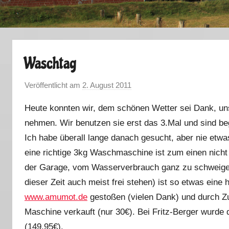
Waschtag
Veröffentlicht am
2. August 2011
v
o
Heute konnten wir, dem schönen Wetter sei Dank, u
n
nehmen. Wir benutzen sie erst das 3.Mal und sind beg
M
Ich habe überall lange danach gesucht, aber nie etwas
a
r
eine richtige 3kg Waschmaschine ist zum einen nicht
k
der Garage, vom Wasserverbrauch ganz zu schweigen
u
dieser Zeit auch meist frei stehen) ist so etwas eine h
s
www.amumot.de
gestoßen (vielen Dank) und durch Zu
Maschine verkauft (nur 30€). Bei Fritz-Berger wurde
(149,95€).