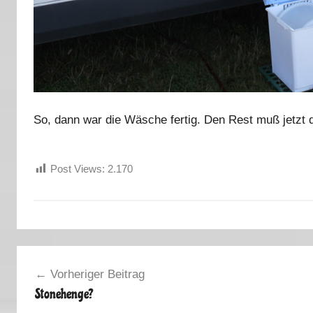
So, dann war die Wäsche fertig. Den Rest muß jetzt d
Post Views:
2.170
H
Beitragsnavigation
a
Vorheriger Beitrag
u
Stonehenge?
s
h