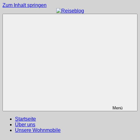
Zum Inhalt springen
Reiseblog
Reisen
und
Leben
im
Wohnmobil
Menü
Startseite
Über uns
Unsere Wohnmobile