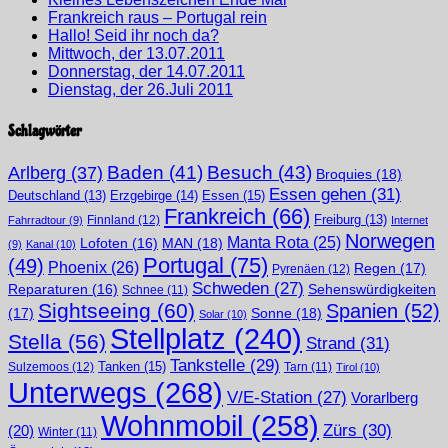
Frankreich raus – Portugal rein
Hallo! Seid ihr noch da?
Mittwoch, der 13.07.2011
Donnerstag, der 14.07.2011
Dienstag, der 26.Juli 2011
Schlagwörter
Arlberg
(37)
Baden
(41)
Besuch
(43)
Broquies
(18)
Essen gehen
(31)
Erzgebirge
(14)
Essen
(15)
Deutschland
(13)
Frankreich
(66)
Finnland
(12)
Freiburg
(13)
Fahrradtour
(9)
Internet
Norwegen
Manta Rota
(25)
MAN
(18)
Lofoten
(16)
(9)
Kanal
(10)
Portugal
(75)
(49)
Phoenix
(26)
Regen
(17)
Pyrenäen
(12)
Schweden
(27)
Sehenswürdigkeiten
Reparaturen
(16)
Schnee
(11)
Sightseeing
(60)
Spanien
(52)
(17)
Sonne
(18)
Solar
(10)
Stellplatz
(240)
Stella
(56)
Strand
(31)
Tankstelle
(29)
Tanken
(15)
Sulzemoos
(12)
Tarn
(11)
Tirol
(10)
Unterwegs
(268)
V/E-Station
(27)
Vorarlberg
Wohnmobil
(258)
Zürs
(30)
(20)
Winter
(11)