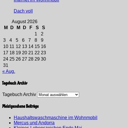
Dach voll
August 2026
M
D
M
D
F
S
S
1
2
3
4
5
6
7
8
9
10
11
12
13
14
15
16
17
18
19
20
21
22
23
24
25
26
27
28
29
30
31
« Aug.
Tagebuch Archiv
Tagebuch Archiv
Meistgesehene Beiträge
Haushaltswaschmaschine im Wohnmobil
Mercus und Andorra
Kleines Lebenszeichen Ende Mai