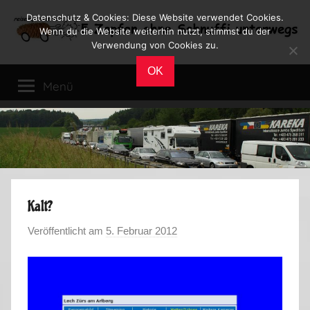
Zum
Datenschutz & Cookies: Diese Website verwendet Cookies.
Inhalt
Wenn du die Website weiterhin nutzt, stimmst du der
Verwendung von Cookies zu.
springen
Reiseblog
Reisen
OK
und
Menü
Leben
im
Wohnmobil
Kalt?
Veröffentlicht am
5. Februar 2012
v
o
n
M
a