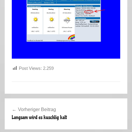
r
k
u
s
Post Views:
2.259
W
Beitragsnavigation
i
Vorheriger Beitrag
n
Langsam wird es kuschlig kalt
t
e