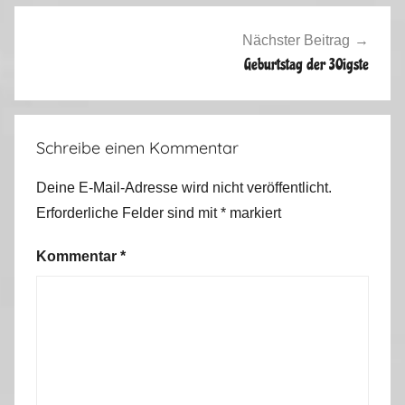
r
s
Nächster Beitrag
a
Geburtstag der 30igste
i
s
o
Schreibe einen Kommentar
n
2
Deine E-Mail-Adresse wird nicht veröffentlicht.
0
Erforderliche Felder sind mit
*
markiert
1
1
Kommentar
*
/
2
0
1
2