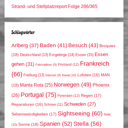
Strand- und Stellplatzreport Folge 286/365
Schlagwörter
Arlberg
(37)
Baden
(41)
Besuch
(43)
Broquies
Essen
(18)
Erzgebirge
(14)
Essen
(15)
Deutschland
(13)
Frankreich
gehen
(31)
Finnland
(12)
Fahrradtour
(9)
(66)
MAN
Lofoten
(16)
Freiburg
(13)
Internet
(9)
Kanal
(10)
Norwegen
(49)
Phoenix
Manta Rota
(25)
(18)
Portugal
(75)
(26)
Regen
(17)
Pyrenäen
(12)
Schweden
(27)
Reparaturen
(16)
Schnee
(11)
Sightseeing
(60)
Sehenswürdigkeiten
(17)
Solar
Stella
(56)
Spanien
(52)
Sonne
(18)
(10)