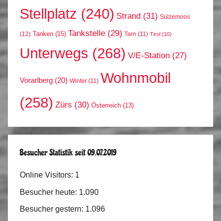
Stellplatz
(240)
Strand
(31)
Sulzemoos
Tankstelle
(29)
Tanken
(15)
(12)
Tarn
(11)
Tirol
(10)
Unterwegs
(268)
V/E-Station
(27)
Wohnmobil
Vorarlberg
(20)
Winter
(11)
(258)
Zürs
(30)
Österreich
(13)
Besucher Statistik seit 09.07.2019
Online Visitors:
1
Besucher heute:
1.090
Besucher gestern:
1.096