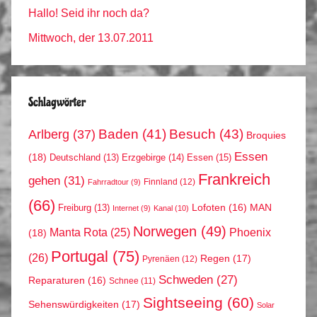
Hallo! Seid ihr noch da?
Mittwoch, der 13.07.2011
Schlagwörter
Arlberg
(37)
Baden
(41)
Besuch
(43)
Broquies
Essen
(18)
Erzgebirge
(14)
Essen
(15)
Deutschland
(13)
Frankreich
gehen
(31)
Finnland
(12)
Fahrradtour
(9)
(66)
MAN
Lofoten
(16)
Freiburg
(13)
Internet
(9)
Kanal
(10)
Norwegen
(49)
Phoenix
Manta Rota
(25)
(18)
Portugal
(75)
(26)
Regen
(17)
Pyrenäen
(12)
Schweden
(27)
Reparaturen
(16)
Schnee
(11)
Sightseeing
(60)
Sehenswürdigkeiten
(17)
Solar