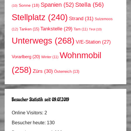
Stella
(56)
Spanien
(52)
Sonne
(18)
(10)
Stellplatz
(240)
Strand
(31)
Sulzemoos
Tankstelle
(29)
Tanken
(15)
(12)
Tarn
(11)
Tirol
(10)
Unterwegs
(268)
V/E-Station
(27)
Wohnmobil
Vorarlberg
(20)
Winter
(11)
(258)
Zürs
(30)
Österreich
(13)
Besucher Statistik seit 09.07.2019
Online Visitors:
2
Besucher heute:
130