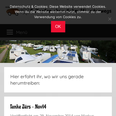
Zum
Datenschutz & Cookies: Diese Website verwendet Cookies.
Inhalt
Wenn du die Website weiterhin nutzt, stimmst du der
Verwendung von Cookies zu.
springen
Reiseblog
Reisen
OK
und
Menü
Leben
im
Wohnmobil
Hier erfahrt ihr, wo wir uns gerade
herumtreiben:
Tanke Zürs – Nov14
Veröffentlicht am
29. November 2014
von
Markus