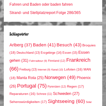
Fahren und Baden oder baden fahren
Strand- und Stellplatzreport Folge 286/365
Schlagwörter
Arlberg
(37)
Baden
(41)
Besuch
(43)
Broquies
Essen
(18)
Erzgebirge
(14)
Essen
(15)
Deutschland
(13)
Frankreich
gehen
(31)
Finnland
(12)
Fahrradtour
(9)
(66)
MAN
Lofoten
(16)
Freiburg
(13)
Internet
(9)
Kanal
(10)
Norwegen
(49)
Phoenix
Manta Rota
(25)
(18)
Portugal
(75)
(26)
Regen
(17)
Pyrenäen
(12)
Schweden
(27)
Reparaturen
(16)
Schnee
(11)
Sightseeing
(60)
Sehenswürdigkeiten
(17)
Solar