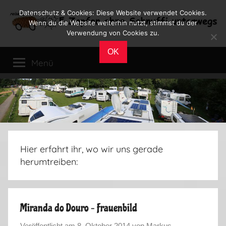
Zum
Datenschutz & Cookies: Diese Website verwendet Cookies.
Inhalt
Wenn du die Website weiterhin nutzt, stimmst du der
Verwendung von Cookies zu.
springen
Reiseblog
Reisen
OK
und
Menü
Leben
im
Wohnmobil
Hier erfahrt ihr, wo wir uns gerade
herumtreiben:
Miranda do Douro – Frauenbild
Veröffentlicht am
8. Oktober 2014
von
Markus