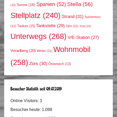
Stella
(56)
Spanien
(52)
Sonne
(18)
(10)
Stellplatz
(240)
Strand
(31)
Sulzemoos
Tankstelle
(29)
Tanken
(15)
(12)
Tarn
(11)
Tirol
(10)
Unterwegs
(268)
V/E-Station
(27)
Wohnmobil
Vorarlberg
(20)
Winter
(11)
(258)
Zürs
(30)
Österreich
(13)
Besucher Statistik seit 09.07.2019
Online Visitors:
3
Besucher heute:
1.098