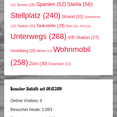
Stella
(56)
Spanien
(52)
Sonne
(18)
(10)
Stellplatz
(240)
Strand
(31)
Sulzemoos
Tankstelle
(29)
Tanken
(15)
(12)
Tarn
(11)
Tirol
(10)
Unterwegs
(268)
V/E-Station
(27)
Wohnmobil
Vorarlberg
(20)
Winter
(11)
(258)
Zürs
(30)
Österreich
(13)
Besucher Statistik seit 09.07.2019
Online Visitors:
4
Besucher heute:
1.093