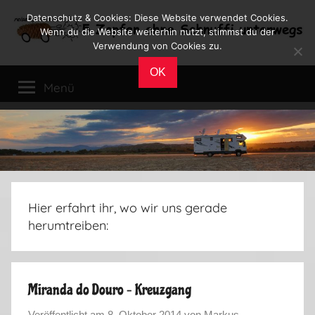
Zum
Datenschutz & Cookies: Diese Website verwendet Cookies.
Inhalt
Wenn du die Website weiterhin nutzt, stimmst du der
Verwendung von Cookies zu.
springen
Reiseblog
Reisen
OK
und
Menü
Leben
im
Wohnmobil
Hier erfahrt ihr, wo wir uns gerade
herumtreiben:
Miranda do Douro – Kreuzgang
Veröffentlicht am
8. Oktober 2014
von
Markus