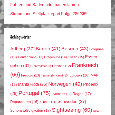
Fahren und Baden oder baden fahren
Strand- und Stellplatzreport Folge 286/365
Schlagwörter
Arlberg
(37)
Baden
(41)
Besuch
(43)
Broquies
Essen
(18)
Erzgebirge
(14)
Essen
(15)
Deutschland
(13)
Frankreich
gehen
(31)
Finnland
(12)
Fahrradtour
(9)
(66)
MAN
Lofoten
(16)
Freiburg
(13)
Internet
(9)
Kanal
(10)
Norwegen
(49)
Phoenix
Manta Rota
(25)
(18)
Portugal
(75)
(26)
Regen
(17)
Pyrenäen
(12)
Schweden
(27)
Reparaturen
(16)
Schnee
(11)
Sightseeing
(60)
Sehenswürdigkeiten
(17)
Solar