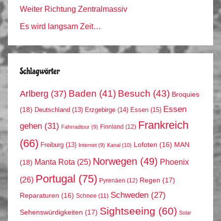
Weiter Richtung Zentralmassiv
Es wird langsam Zeit…
Schlagwörter
Arlberg
(37)
Baden
(41)
Besuch
(43)
Broquies
Essen
(18)
Erzgebirge
(14)
Essen
(15)
Deutschland
(13)
Frankreich
gehen
(31)
Finnland
(12)
Fahrradtour
(9)
(66)
MAN
Lofoten
(16)
Freiburg
(13)
Internet
(9)
Kanal
(10)
Norwegen
(49)
Phoenix
Manta Rota
(25)
(18)
Portugal
(75)
(26)
Regen
(17)
Pyrenäen
(12)
Schweden
(27)
Reparaturen
(16)
Schnee
(11)
Sightseeing
(60)
Sehenswürdigkeiten
(17)
Solar