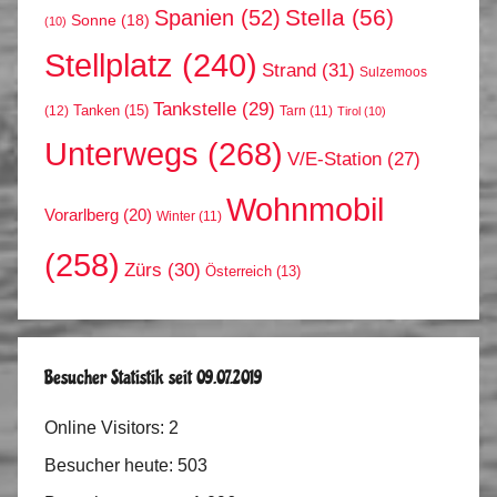
Stella
(56)
Spanien
(52)
Sonne
(18)
(10)
Stellplatz
(240)
Strand
(31)
Sulzemoos
Tankstelle
(29)
Tanken
(15)
(12)
Tarn
(11)
Tirol
(10)
Unterwegs
(268)
V/E-Station
(27)
Wohnmobil
Vorarlberg
(20)
Winter
(11)
(258)
Zürs
(30)
Österreich
(13)
Besucher Statistik seit 09.07.2019
Online Visitors:
2
Besucher heute:
503