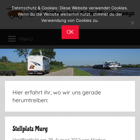
Zum
Datenschutz & Cookies: Diese Website verwendet Cookies.
Inhalt
Wenn du die Website weiterhin nutzt, stimmst du der
Verwendung von Cookies zu.
springen
Reiseblog
Reisen
OK
und
Menü
Leben
im
Wohnmobil
Hier erfahrt ihr, wo wir uns gerade
herumtreiben:
Stellplatz Murg
Veröffentlicht am
29. August 2013
von
Markus