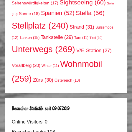
Sightseeing
(60)
Sehenswürdigkeiten
(17)
Solar
Stella
(56)
Spanien
(52)
Sonne
(18)
(10)
Stellplatz
(240)
Strand
(31)
Sulzemoos
Tankstelle
(29)
Tanken
(15)
(12)
Tarn
(11)
Tirol
(10)
Unterwegs
(269)
V/E-Station
(27)
Wohnmobil
Vorarlberg
(20)
Winter
(11)
(259)
Zürs
(30)
Österreich
(13)
Besucher Statistik seit 09.07.2019
Online Visitors:
0
Besucher heute:
108