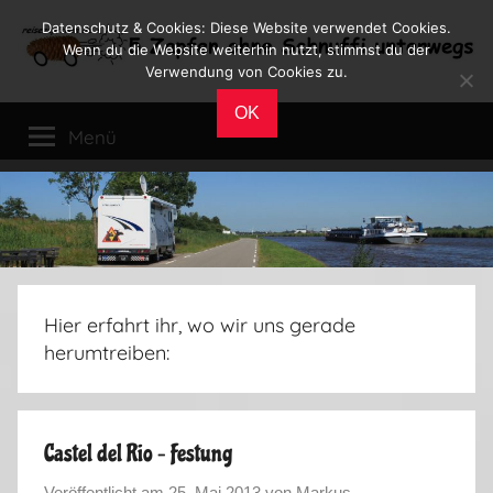
Zum
Datenschutz & Cookies: Diese Website verwendet Cookies.
Inhalt
Wenn du die Website weiterhin nutzt, stimmst du der
Verwendung von Cookies zu.
springen
Reiseblog
Reisen
OK
und
Menü
Leben
im
Wohnmobil
Hier erfahrt ihr, wo wir uns gerade
herumtreiben:
Castel del Rio – Festung
Veröffentlicht am
25. Mai 2013
von
Markus