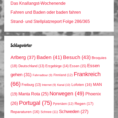
Das Knallangst-Wochenende
Fahren und Baden oder baden fahren
Strand- und Stellplatzreport Folge 286/365
Schlagwörter
Arlberg
(37)
Baden
(41)
Besuch
(43)
Broquies
Essen
(18)
Erzgebirge
(14)
Essen
(15)
Deutschland
(13)
Frankreich
gehen
(31)
Finnland
(12)
Fahrradtour
(9)
(66)
MAN
Lofoten
(16)
Freiburg
(13)
Internet
(9)
Kanal
(10)
Norwegen
(49)
Phoenix
Manta Rota
(25)
(19)
Portugal
(75)
(26)
Regen
(17)
Pyrenäen
(12)
Schweden
(27)
Reparaturen
(16)
Schnee
(11)