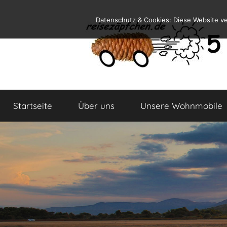
Zum
Datenschutz & Cookies: Diese Website v
Inhalt
springen
Reiseblog
Reisen
und
Startseite
Über uns
Unsere Wohnmobile
Leben
im
Wohnmobil