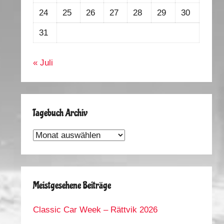
24
25
26
27
28
29
30
31
« Juli
Tagebuch Archiv
Tagebuch
Archiv
Meistgesehene Beiträge
Classic Car Week – Rättvik 2026