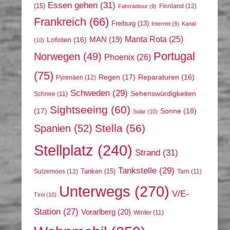
Essen gehen
(31)
(15)
Finnland
(12)
Fahrradtour
(9)
Frankreich
(66)
Freiburg
(13)
Internet
(9)
Kanal
Manta Rota
(25)
MAN
(19)
Lofoten
(16)
(10)
Portugal
Norwegen
(49)
Phoenix
(26)
(75)
Regen
(17)
Reparaturen
(16)
Pyrenäen
(12)
Schweden
(29)
Sehenswürdigkeiten
Schnee
(11)
Sightseeing
(60)
(17)
Sonne
(18)
Solar
(10)
Stella
(56)
Spanien
(52)
Stellplatz
(240)
Strand
(31)
Tankstelle
(29)
Tanken
(15)
Sulzemoos
(12)
Tarn
(11)
Unterwegs
(270)
V/E-
Tirol
(10)
Station
(27)
Vorarlberg
(20)
Winter
(11)