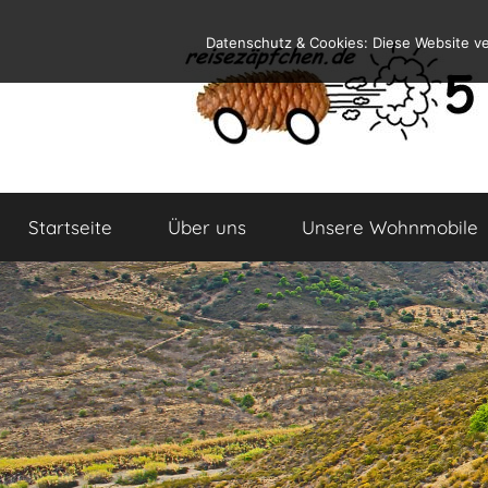
Zum
Datenschutz & Cookies: Diese Website v
Inhalt
springen
Reiseblog
Reisen
und
Startseite
Über uns
Unsere Wohnmobile
Leben
im
Wohnmobil