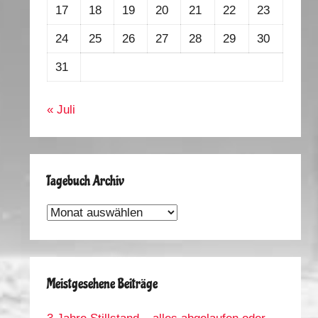
17
18
19
20
21
22
23
24
25
26
27
28
29
30
31
« Juli
Tagebuch Archiv
Tagebuch
Archiv
Meistgesehene Beiträge