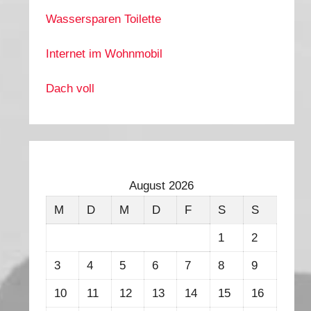
Wassersparen Toilette
Internet im Wohnmobil
Dach voll
August 2026
M
D
M
D
F
S
S
1
2
3
4
5
6
7
8
9
10
11
12
13
14
15
16