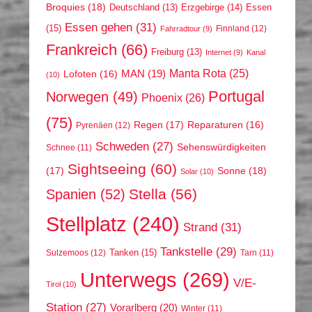
Broquies
(18)
Erzgebirge
(14)
Essen
Deutschland
(13)
Essen gehen
(31)
(15)
Finnland
(12)
Fahrradtour
(9)
Frankreich
(66)
Freiburg
(13)
Internet
(9)
Kanal
Manta Rota
(25)
MAN
(19)
Lofoten
(16)
(10)
Portugal
Norwegen
(49)
Phoenix
(26)
(75)
Regen
(17)
Reparaturen
(16)
Pyrenäen
(12)
Schweden
(27)
Sehenswürdigkeiten
Schnee
(11)
Sightseeing
(60)
(17)
Sonne
(18)
Solar
(10)
Stella
(56)
Spanien
(52)
Stellplatz
(240)
Strand
(31)
Tankstelle
(29)
Tanken
(15)
Sulzemoos
(12)
Tarn
(11)
Unterwegs
(269)
V/E-
Tirol
(10)
Station
(27)
Vorarlberg
(20)
Winter
(11)