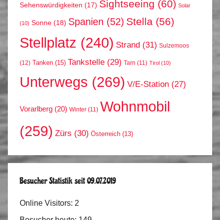
Sightseeing
(60)
Sehenswürdigkeiten
(17)
Solar
Stella
(56)
Spanien
(52)
Sonne
(18)
(10)
Stellplatz
(240)
Strand
(31)
Sulzemoos
Tankstelle
(29)
Tanken
(15)
(12)
Tarn
(11)
Tirol
(10)
Unterwegs
(269)
V/E-Station
(27)
Wohnmobil
Vorarlberg
(20)
Winter
(11)
(259)
Zürs
(30)
Österreich
(13)
Besucher Statistik seit 09.07.2019
Online Visitors:
2
Besucher heute:
149