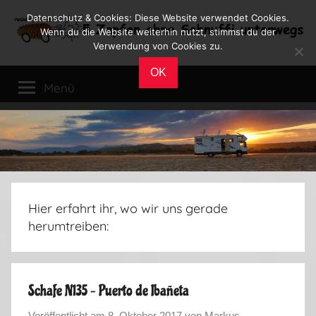
Zum
Datenschutz & Cookies: Diese Website verwendet Cookies.
Inhalt
Wenn du die Website weiterhin nutzt, stimmst du der
Verwendung von Cookies zu.
springen
Reiseblog
Reisen
OK
und
Menü
Leben
im
Wohnmobil
Hier erfahrt ihr, wo wir uns gerade
herumtreiben:
Schafe N135 – Puerto de Ibañeta
Veröffentlicht am
8. Oktober 2017
von
Markus