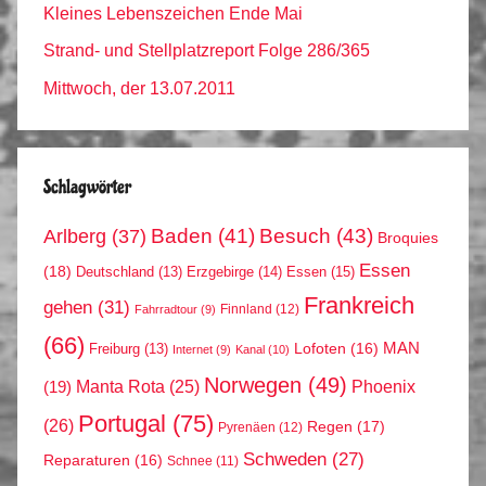
Kleines Lebenszeichen Ende Mai
Strand- und Stellplatzreport Folge 286/365
Mittwoch, der 13.07.2011
Schlagwörter
Arlberg
(37)
Baden
(41)
Besuch
(43)
Broquies
Essen
(18)
Erzgebirge
(14)
Essen
(15)
Deutschland
(13)
Frankreich
gehen
(31)
Finnland
(12)
Fahrradtour
(9)
(66)
MAN
Lofoten
(16)
Freiburg
(13)
Internet
(9)
Kanal
(10)
Norwegen
(49)
Phoenix
Manta Rota
(25)
(19)
Portugal
(75)
(26)
Regen
(17)
Pyrenäen
(12)
Schweden
(27)
Reparaturen
(16)
Schnee
(11)