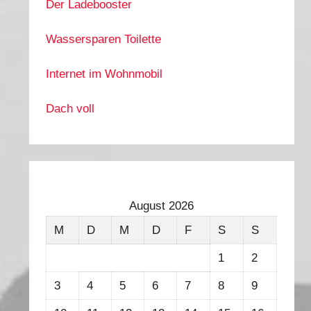
Der Ladebooster
Wassersparen Toilette
Internet im Wohnmobil
Dach voll
August 2026
M
D
M
D
F
S
S
1
2
3
4
5
6
7
8
9