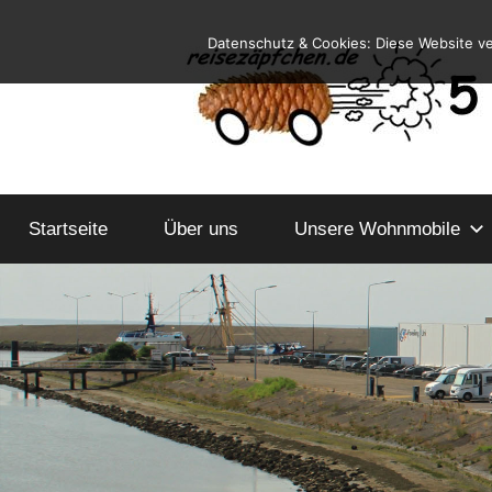
Zum
Datenschutz & Cookies: Diese Website v
Inhalt
springen
Reiseblog
Reisen
und
Startseite
Über uns
Leben
Unsere Wohnmobile
im
Wohnmobil