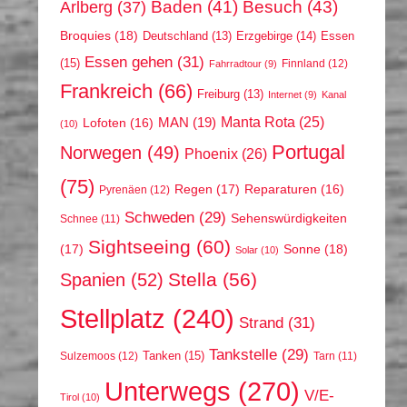
Arlberg
(37)
Baden
(41)
Besuch
(43)
Broquies
(18)
Erzgebirge
(14)
Essen
Deutschland
(13)
Essen gehen
(31)
(15)
Finnland
(12)
Fahrradtour
(9)
Frankreich
(66)
Freiburg
(13)
Internet
(9)
Kanal
Manta Rota
(25)
MAN
(19)
Lofoten
(16)
(10)
Portugal
Norwegen
(49)
Phoenix
(26)
(75)
Regen
(17)
Reparaturen
(16)
Pyrenäen
(12)
Schweden
(29)
Sehenswürdigkeiten
Schnee
(11)
Sightseeing
(60)
(17)
Sonne
(18)
Solar
(10)
Stella
(56)
Spanien
(52)
Stellplatz
(240)
Strand
(31)
Tankstelle
(29)
Tanken
(15)
Sulzemoos
(12)
Tarn
(11)
Unterwegs
(270)
V/E-
Tirol
(10)