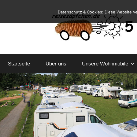
Zum
Datenschutz & Cookies: Diese Website v
Inhalt
springen
Reiseblog
Reisen
und
Startseite
Über uns
Leben
Unsere Wohnmobile
im
Wohnmobil