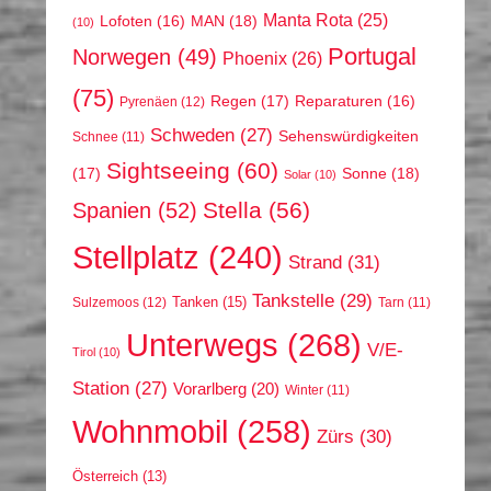
Manta Rota
(25)
MAN
(18)
Lofoten
(16)
(10)
Portugal
Norwegen
(49)
Phoenix
(26)
(75)
Regen
(17)
Reparaturen
(16)
Pyrenäen
(12)
Schweden
(27)
Sehenswürdigkeiten
Schnee
(11)
Sightseeing
(60)
(17)
Sonne
(18)
Solar
(10)
Stella
(56)
Spanien
(52)
Stellplatz
(240)
Strand
(31)
Tankstelle
(29)
Tanken
(15)
Sulzemoos
(12)
Tarn
(11)
Unterwegs
(268)
V/E-
Tirol
(10)
Station
(27)
Vorarlberg
(20)
Winter
(11)
Wohnmobil
(258)
Zürs
(30)
Österreich
(13)