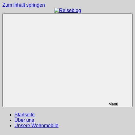
Zum Inhalt springen
Reisen
Reiseblog
und
Leben
im
Wohnmobil
Menü
Startseite
Über uns
Unsere Wohnmobile