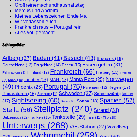
Großreinemachundhaushaltstag
Mercus und Andorra
Kleines Lebenszeichen Ende Mai
Wir verlassen euch
Frankreich raus – Portugal rein
Alles voll gemacht
Schlagwörter
Arlberg
(37)
Baden
(41)
Besuch
(43)
Broquies
(18)
Essen gehen
(31)
Erzgebirge
(14)
Essen
(15)
Deutschland
(13)
Frankreich
(66)
Finnland
(12)
Freiburg
(13)
Fahrradtour
(9)
Internet
Norwegen
Manta Rota
(25)
MAN
(18)
Lofoten
(16)
(9)
Kanal
(10)
Portugal
(75)
(49)
Phoenix
(26)
Regen
(17)
Pyrenäen
(12)
Schweden
(27)
Sehenswürdigkeiten
Reparaturen
(16)
Schnee
(11)
Sightseeing
(60)
Spanien
(52)
(17)
Sonne
(18)
Solar
(10)
Stellplatz
(240)
Stella
(56)
Strand
(31)
Tankstelle
(29)
Tanken
(15)
Sulzemoos
(12)
Tarn
(11)
Tirol
(10)
Unterwegs
(268)
V/E-Station
(27)
Vorarlberg
Wohnmobil
(258)
Zürs
(30)
(20)