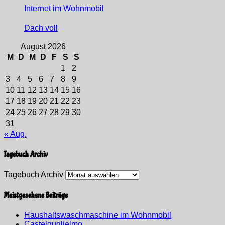
Internet im Wohnmobil
Dach voll
August 2026
M
D
M
D
F
S
S
1
2
3
4
5
6
7
8
9
10
11
12
13
14
15
16
17
18
19
20
21
22
23
24
25
26
27
28
29
30
31
« Aug.
Tagebuch Archiv
Tagebuch Archiv
Meistgesehene Beiträge
Haushaltswaschmaschine im Wohnmobil
Castelguglielmo