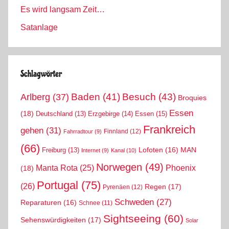
Es wird langsam Zeit…
Satanlage
Schlagwörter
Arlberg
(37)
Baden
(41)
Besuch
(43)
Broquies
Essen
(18)
Erzgebirge
(14)
Essen
(15)
Deutschland
(13)
Frankreich
gehen
(31)
Finnland
(12)
Fahrradtour
(9)
(66)
MAN
Lofoten
(16)
Freiburg
(13)
Internet
(9)
Kanal
(10)
Norwegen
(49)
Phoenix
Manta Rota
(25)
(18)
Portugal
(75)
(26)
Regen
(17)
Pyrenäen
(12)
Schweden
(27)
Reparaturen
(16)
Schnee
(11)
Sightseeing
(60)
Sehenswürdigkeiten
(17)
Solar