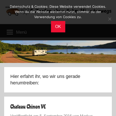
Zum
Datenschutz & Cookies: Diese Website verwendet Cookies.
Inhalt
Wenn du die Website weiterhin nutzt, stimmst du der
Verwendung von Cookies zu.
springen
Reiseblog
Reisen
OK
und
Menü
Leben
im
Wohnmobil
Hier erfahrt ihr, wo wir uns gerade
herumtreiben:
Chateau Chinon VE
Veröffentlicht am
5. September 2016
von
Markus