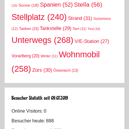
Stella
(56)
Spanien
(52)
Sonne
(18)
(10)
Stellplatz
(240)
Strand
(31)
Sulzemoos
Tankstelle
(29)
Tanken
(15)
(12)
Tarn
(11)
Tirol
(10)
Unterwegs
(268)
V/E-Station
(27)
Wohnmobil
Vorarlberg
(20)
Winter
(11)
(258)
Zürs
(30)
Österreich
(13)
Besucher Statistik seit 09.07.2019
Online Visitors:
0
Besucher heute:
888