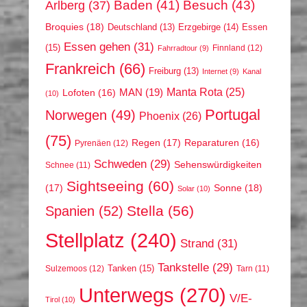
Arlberg
(37)
Baden
(41)
Besuch
(43)
Broquies
(18)
Erzgebirge
(14)
Essen
Deutschland
(13)
Essen gehen
(31)
(15)
Finnland
(12)
Fahrradtour
(9)
Frankreich
(66)
Freiburg
(13)
Internet
(9)
Kanal
Manta Rota
(25)
MAN
(19)
Lofoten
(16)
(10)
Portugal
Norwegen
(49)
Phoenix
(26)
(75)
Regen
(17)
Reparaturen
(16)
Pyrenäen
(12)
Schweden
(29)
Sehenswürdigkeiten
Schnee
(11)
Sightseeing
(60)
(17)
Sonne
(18)
Solar
(10)
Stella
(56)
Spanien
(52)
Stellplatz
(240)
Strand
(31)
Tankstelle
(29)
Tanken
(15)
Sulzemoos
(12)
Tarn
(11)
Unterwegs
(270)
V/E-
Tirol
(10)