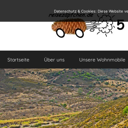
Zum
Datenschutz & Cookies: Diese Website v
Inhalt
springen
Reiseblog
Reisen
und
Startseite
Über uns
Unsere Wohnmobile
Leben
im
Wohnmobil