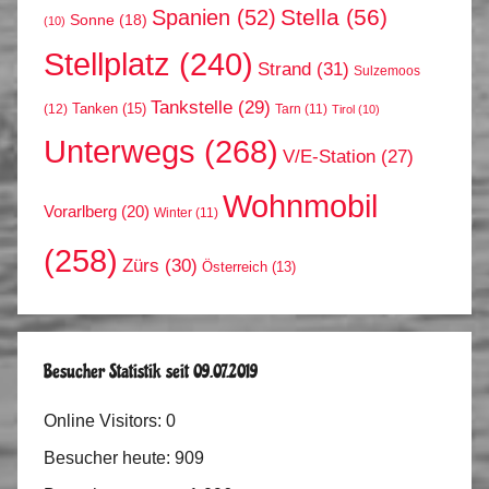
Stella
(56)
Spanien
(52)
Sonne
(18)
(10)
Stellplatz
(240)
Strand
(31)
Sulzemoos
Tankstelle
(29)
Tanken
(15)
(12)
Tarn
(11)
Tirol
(10)
Unterwegs
(268)
V/E-Station
(27)
Wohnmobil
Vorarlberg
(20)
Winter
(11)
(258)
Zürs
(30)
Österreich
(13)
Besucher Statistik seit 09.07.2019
Online Visitors:
0
Besucher heute:
909