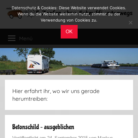
Zum
Datenschutz & Cookies: Diese Website verwendet Cookies.
Inhalt
Wenn du die Website weiterhin nutzt, stimmst du der
Verwendung von Cookies zu.
springen
Reiseblog
Reisen
OK
und
Menü
Leben
im
Wohnmobil
Hier erfahrt ihr, wo wir uns gerade
herumtreiben:
Betonschild – ausgeblichen
Veröffentlicht am
24. September 2015
von
Markus