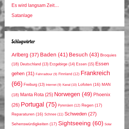
Es wird langsam Zeit…
Satanlage
Schlagwörter
Arlberg
(37)
Baden
(41)
Besuch
(43)
Broquies
Essen
(18)
Erzgebirge
(14)
Essen
(15)
Deutschland
(13)
Frankreich
gehen
(31)
Finnland
(12)
Fahrradtour
(9)
(66)
MAN
Lofoten
(16)
Freiburg
(13)
Internet
(9)
Kanal
(10)
Norwegen
(49)
Phoenix
Manta Rota
(25)
(18)
Portugal
(75)
(26)
Regen
(17)
Pyrenäen
(12)
Schweden
(27)
Reparaturen
(16)
Schnee
(11)
Sightseeing
(60)
Sehenswürdigkeiten
(17)
Solar