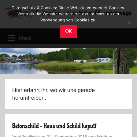
Zum
Datenschutz & Cookies: Diese Website verwendet Cookies.
Inhalt
Wenn du die Website weiterhin nutzt, stimmst du der
Verwendung von Cookies zu.
springen
Reiseblog
Reisen
OK
und
Menü
Leben
im
Wohnmobil
Hier erfahrt ihr, wo wir uns gerade
herumtreiben:
Betonschild – Haus und Schild kaputt
Veröffentlicht am
24. September 2015
von
Markus