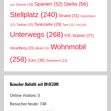
Stella
(56)
Spanien
(52)
Sonne
(18)
(10)
Stellplatz
(240)
Strand
(31)
Sulzemoos
Tankstelle
(29)
Tanken
(15)
(12)
Tarn
(11)
Tirol
(10)
Unterwegs
(268)
V/E-Station
(27)
Wohnmobil
Vorarlberg
(20)
Winter
(11)
(258)
Zürs
(30)
Österreich
(13)
Besucher Statistik seit 09.07.2019
Online Visitors:
0
Besucher heute:
748