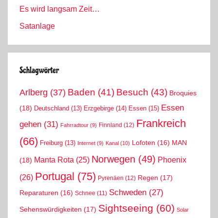
Es wird langsam Zeit…
Satanlage
Schlagwörter
Arlberg
(37)
Baden
(41)
Besuch
(43)
Broquies
Essen
(18)
Erzgebirge
(14)
Essen
(15)
Deutschland
(13)
Frankreich
gehen
(31)
Finnland
(12)
Fahrradtour
(9)
(66)
MAN
Lofoten
(16)
Freiburg
(13)
Internet
(9)
Kanal
(10)
Norwegen
(49)
Phoenix
Manta Rota
(25)
(18)
Portugal
(75)
(26)
Regen
(17)
Pyrenäen
(12)
Schweden
(27)
Reparaturen
(16)
Schnee
(11)
Sightseeing
(60)
Sehenswürdigkeiten
(17)
Solar