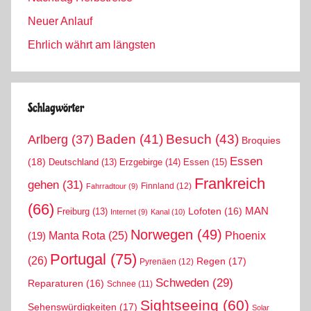
Neuer Anlauf
Ehrlich währt am längsten
Schlagwörter
Arlberg
(37)
Baden
(41)
Besuch
(43)
Broquies
Essen
(18)
Erzgebirge
(14)
Essen
(15)
Deutschland
(13)
Frankreich
gehen
(31)
Finnland
(12)
Fahrradtour
(9)
(66)
MAN
Lofoten
(16)
Freiburg
(13)
Internet
(9)
Kanal
(10)
Norwegen
(49)
Phoenix
Manta Rota
(25)
(19)
Portugal
(75)
(26)
Regen
(17)
Pyrenäen
(12)
Schweden
(29)
Reparaturen
(16)
Schnee
(11)
Sightseeing
(60)
Sehenswürdigkeiten
(17)
Solar