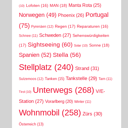
Manta Rota
(25)
MAN
(18)
Lofoten
(16)
(10)
Portugal
Norwegen
(49)
Phoenix
(26)
(75)
Regen
(17)
Reparaturen
(16)
Pyrenäen
(12)
Schweden
(27)
Sehenswürdigkeiten
Schnee
(11)
Sightseeing
(60)
(17)
Sonne
(18)
Solar
(10)
Stella
(56)
Spanien
(52)
Stellplatz
(240)
Strand
(31)
Tankstelle
(29)
Tanken
(15)
Sulzemoos
(12)
Tarn
(11)
Unterwegs
(268)
V/E-
Tirol
(10)
Station
(27)
Vorarlberg
(20)
Winter
(11)
Wohnmobil
(258)
Zürs
(30)
Österreich
(13)