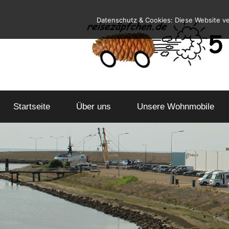
Zum
Datenschutz & Cookies: Diese Website v
Inhalt
springen
Reiseblog
Reisen
und
Startseite
Über uns
Leben
Unsere Wohnmobile
im
Wohnmobil