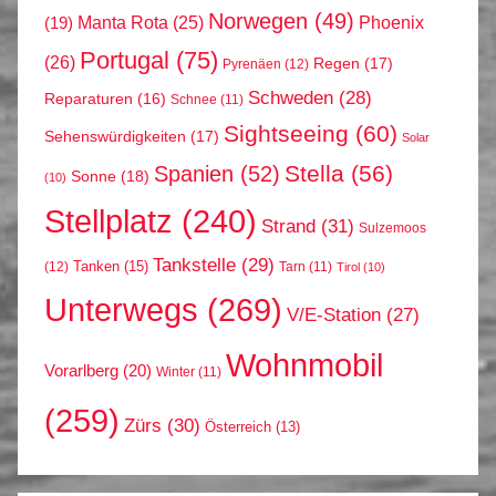
Norwegen
(49)
Phoenix
Manta Rota
(25)
(19)
Portugal
(75)
(26)
Regen
(17)
Pyrenäen
(12)
Schweden
(28)
Reparaturen
(16)
Schnee
(11)
Sightseeing
(60)
Sehenswürdigkeiten
(17)
Solar
Stella
(56)
Spanien
(52)
Sonne
(18)
(10)
Stellplatz
(240)
Strand
(31)
Sulzemoos
Tankstelle
(29)
Tanken
(15)
(12)
Tarn
(11)
Tirol
(10)
Unterwegs
(269)
V/E-Station
(27)
Wohnmobil
Vorarlberg
(20)
Winter
(11)
(259)
Zürs
(30)
Österreich
(13)