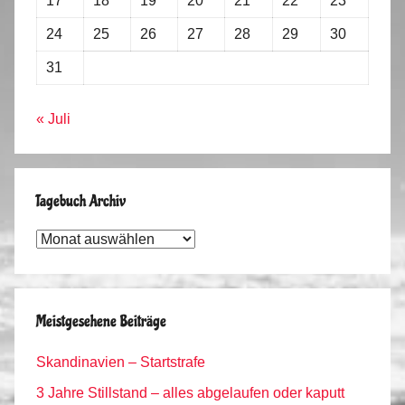
17
18
19
20
21
22
23
24
25
26
27
28
29
30
31
« Juli
Tagebuch Archiv
Tagebuch
Archiv
Meistgesehene Beiträge
Skandinavien – Startstrafe
3 Jahre Stillstand – alles abgelaufen oder kaputt