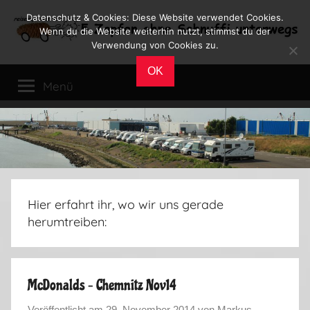
Zum
Datenschutz & Cookies: Diese Website verwendet Cookies.
Inhalt
Wenn du die Website weiterhin nutzt, stimmst du der
Verwendung von Cookies zu.
springen
Reiseblog
Reisen
OK
und
Menü
Leben
im
Wohnmobil
Hier erfahrt ihr, wo wir uns gerade
herumtreiben:
McDonalds – Chemnitz Nov14
Veröffentlicht am
29. November 2014
von
Markus